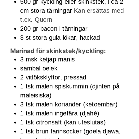
500
gr
kyckling eller skinkstek, i ca 2
cm stora tärningar
Kan ersättas med
t.ex. Quorn
200
gr
bacon i tärningar
3
st
stora gula lökar, hackad
Marinad för skinkstek/kyckling:
3
msk
ketjap manis
sambal oelek
2
vitlöksklyftor, pressad
1
tsk
malen spiskummin (djinten på
maleisiska)
3
tsk
malen koriander (ketoembar)
1
tsk
malen ingefära (djahé)
1
tsk
citronsaft (kan uteslutas)
1
tsk
brun farinsocker (goela djawa,