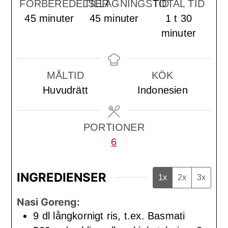
FÖRBEREDELSER
TILLAGNINGSTID
TOTAL TID
minuter
minuter
timme
minute
45
minuter
45
minuter
1
t
30
minuter
MÅLTID
KÖK
Huvudrätt
Indonesien
PORTIONER
6
INGREDIENSER
1x
2x
3x
Nasi Goreng:
9
dl
långkornigt ris, t.ex. Basmati