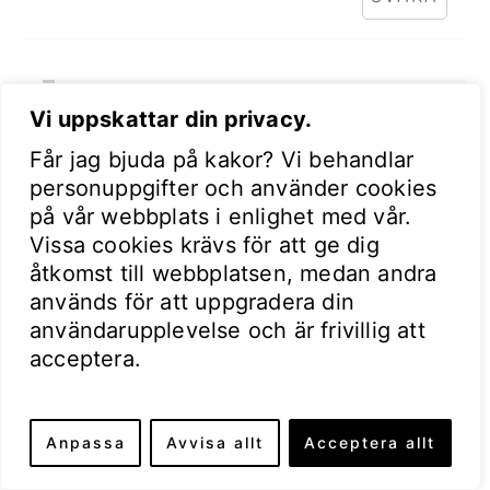
Marloes
Vi uppskattar din privacy.
september 26, 2023 at 3:36 e m
Får jag bjuda på kakor? Vi behandlar
personuppgifter och använder cookies
Hej! Vad bra att du såg det.
på vår webbplats i enlighet med vår.
Självklart ska det vara spiskummin
Vissa cookies krävs för att ge dig
och inte kummin. 🙂
åtkomst till webbplatsen, medan andra
används för att uppgradera din
SVARA
användarupplevelse och är frivillig att
acceptera.
Katrin
oktober 26, 2023 at 9:50 f m
Anpassa
Avvisa allt
Acceptera allt
Men oj vilket härligt recept - tack för