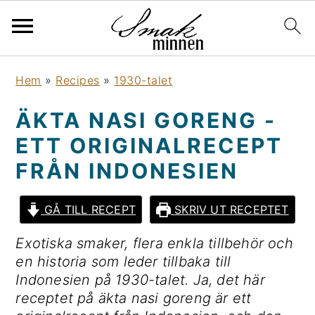
H
H
H
H
Hem
»
Recipes
»
1930-talet
o
o
o
o
p
p
p
p
ÄKTA NASI GORENG -
p
p
p
p
ETT ORIGINALRECEPT
a
a
a
a
t
t
t
t
FRÅN INDONESIEN
i
i
i
i
l
l
l
l
GÅ TILL RECEPT
SKRIV UT RECEPTET
l
l
l
l
Exotiska smaker, flera enkla tillbehör och
h
h
d
s
en historia som leder tillbaka till
u
u
e
i
Indonesien på 1930-talet. Ja, det här
v
v
t
d
receptet på äkta nasi goreng är ett
u
u
p
f