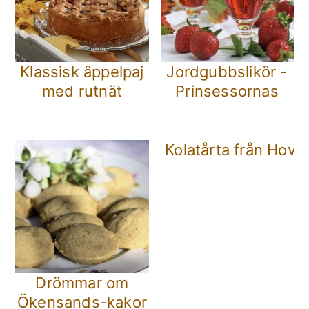
Klassisk äppelpaj
Jordgubbslikör -
med rutnät
Prinsessornas
Kolatårta från Hovda
Drömmar om
Ökensands-kakor