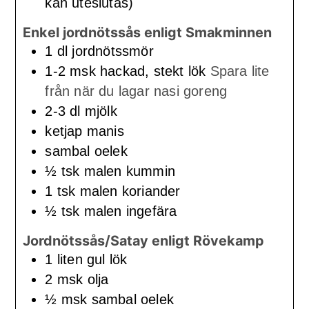
kan uteslutas)
Enkel jordnötssås enligt Smakminnen
1
dl
jordnötssmör
1-2
msk
hackad, stekt lök
Spara lite
från när du lagar nasi goreng
2-3
dl
mjölk
ketjap manis
sambal oelek
½
tsk
malen kummin
1
tsk
malen koriander
½
tsk
malen ingefära
Jordnötssås/Satay enligt Rövekamp
1
liten
gul lök
2
msk
olja
½
msk
sambal oelek