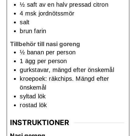
½
saft av en halv pressad citron
4
msk
jordnötssmör
salt
brun farin
Tillbehör till nasi goreng
½
banan per person
1
ägg per person
gurkstavar, mängd efter önskemål
kroepoek: räkchips. Mängd efter
önskemål
syltad lök
rostad lök
INSTRUKTIONER
Nasi goreng