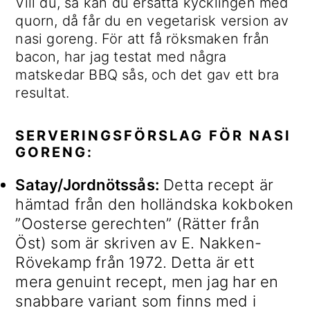
Vill du, så kan du ersätta kycklingen med
quorn, då får du en vegetarisk version av
nasi goreng. För att få röksmaken från
bacon, har jag testat med några
matskedar BBQ sås, och det gav ett bra
resultat.
SERVERINGSFÖRSLAG FÖR NASI
GORENG:
Satay/Jordnötssås:
Detta recept är
hämtad från den holländska kokboken
”Oosterse gerechten” (Rätter från
Öst) som är skriven av E. Nakken-
Rövekamp från 1972. Detta är ett
mera genuint recept, men jag har en
snabbare variant som finns med i