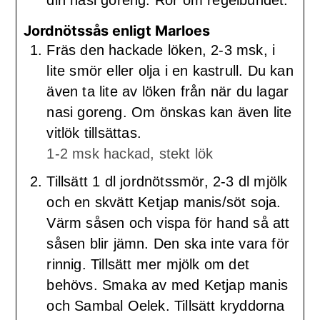
din nasi goreng. Rör om regelbundet.
Jordnötssås enligt Marloes
Fräs den hackade löken, 2-3 msk, i
lite smör eller olja i en kastrull. Du kan
även ta lite av löken från när du lagar
nasi goreng. Om önskas kan även lite
vitlök tillsättas.
1-2 msk hackad, stekt lök
Tillsätt 1 dl jordnötssmör, 2-3 dl mjölk
och en skvätt Ketjap manis/söt soja.
Värm såsen och vispa för hand så att
såsen blir jämn. Den ska inte vara för
rinnig. Tillsätt mer mjölk om det
behövs. Smaka av med Ketjap manis
och Sambal Oelek. Tillsätt kryddorna