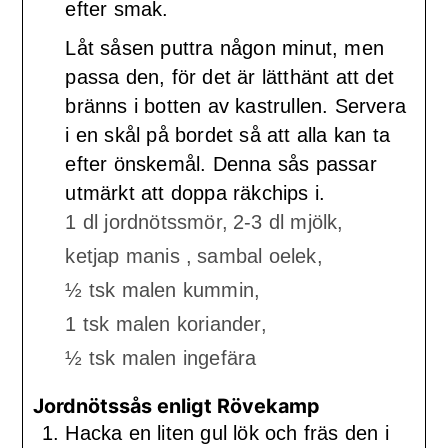
efter smak.
Låt såsen puttra någon minut, men
passa den, för det är lätthänt att det
bränns i botten av kastrullen. Servera
i en skål på bordet så att alla kan ta
efter önskemål. Denna sås passar
utmärkt att doppa räkchips i.
1 dl jordnötssmör,
2-3 dl mjölk,
ketjap manis ,
sambal oelek,
½ tsk malen kummin,
1 tsk malen koriander,
½ tsk malen ingefära
Jordnötssås enligt Rövekamp
Hacka en liten gul lök och fräs den i