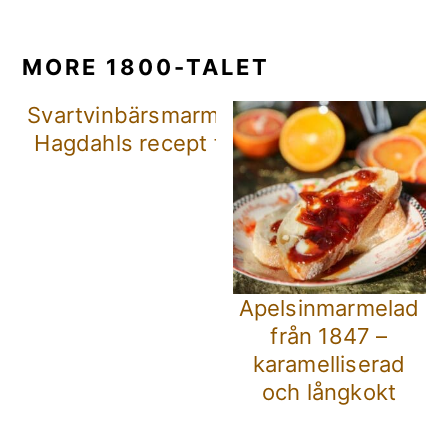
MORE 1800-TALET
Svartvinbärsmarmelad – Dr.
Hagdahls recept från 1891
Apelsinmarmelad
från 1847 –
karamelliserad
och långkokt