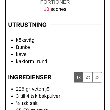
PORTIONER
10
scones
UTRUSTNING
köksvåg
Bunke
kavel
kakform, rund
INGREDIENSER
1x
2x
3x
225
gr
vetemjöl
3 till 4
tsk
bakpulver
½
tsk
salt