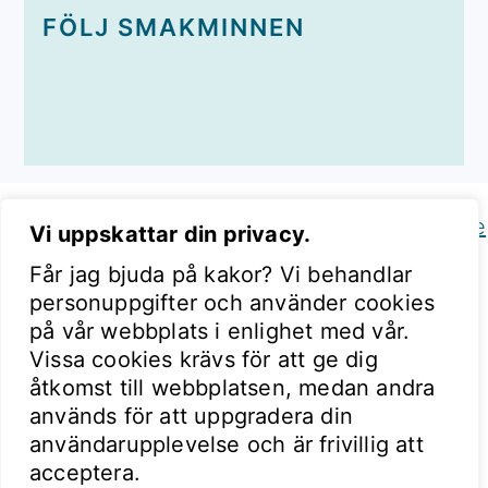
FÖLJ SMAKMINNEN
Copyright © 2026 Smakminnen on the
Foodie
Vi uppskattar din privacy.
Pro Theme
Får jag bjuda på kakor? Vi behandlar
personuppgifter och använder cookies
på vår webbplats i enlighet med vår.
Vissa cookies krävs för att ge dig
åtkomst till webbplatsen, medan andra
används för att uppgradera din
användarupplevelse och är frivillig att
acceptera.