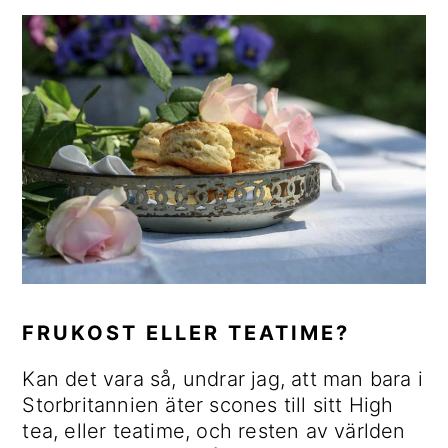
d
d
r
o
n
i
i
t
a
n
m
v
n
ä
i
e
r
g
h
a
e
å
s
r
l
i
i
l
d
n
o
g
f
ä
FRUKOST ELLER TEATIME?
l
t
Kan det vara så, undrar jag, att man bara i
e
Storbritannien äter scones till sitt High
tea, eller teatime, och resten av världen
t