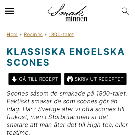
H
H
H
H
Hem
»
Recipes
»
1800-talet
o
o
o
o
p
p
p
p
KLASSISKA ENGELSKA
p
p
p
p
SCONES
a
a
a
a
t
t
t
t
i
i
i
i
GÅ TILL RECEPT
SKRIV UT RECEPTET
l
l
l
l
Scones såsom de smakade på 1800-talet.
l
l
l
l
Faktiskt smakar de som scones gör än
h
h
d
s
idag. Här i Sverige äter vi ofta scones till
u
u
e
i
frukost, men i Storbritannien är det
v
v
t
d
snarare att man äter det till High tea, eller
u
u
p
f
teatime.