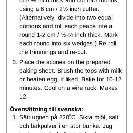
cm/ ½ inch thick and cut into rounds,
using a 6 cm / 2½ inch cutter.
(Alternatively, divide into two equal
portions and roll each peace inte a
round 1-2 cm / ½-¾ inch thick. Mark
each round into six wedges.) Re-roll
the trimmings and re-cut.
Place the scones on the prepared
baking sheet. Brush the tops with milk
or beaten egg, if liked. Bake for 10-12
minutes. Cool on a wire rack. Makes
12.
Översättning till svenska:
Sätt ugnen på 220˚C. Sikta mjöl, salt
och bakpulver i en stor bunke. Jag