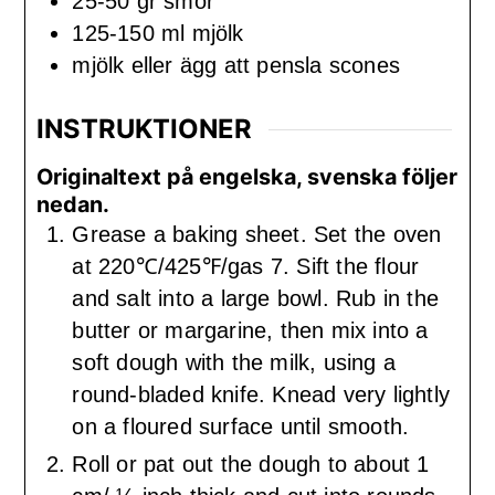
25-50
gr
smör
125-150
ml
mjölk
mjölk eller ägg att pensla scones
INSTRUKTIONER
Originaltext på engelska, svenska följer
nedan.
Grease a baking sheet. Set the oven
at 220℃/425℉/gas 7. Sift the flour
and salt into a large bowl. Rub in the
butter or margarine, then mix into a
soft dough with the milk, using a
round-bladed knife. Knead very lightly
on a floured surface until smooth.
Roll or pat out the dough to about 1