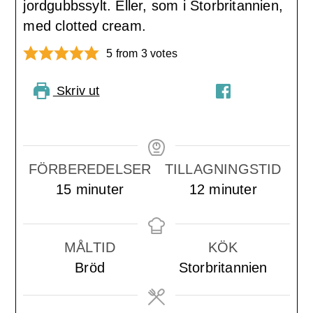
jordgubbssylt. Eller, som i Storbritannien,
med clotted cream.
5
from
3
votes
Skriv ut
PIN RECIPE
DELA PÅ
FACEBOOK
FÖRBEREDELSER
TILLAGNINGSTID
minuter
minuter
15
minuter
12
minuter
MÅLTID
KÖK
Bröd
Storbritannien