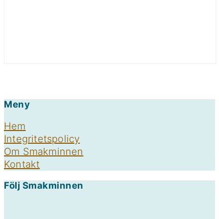
Footer
Meny
Hem
Integritetspolicy
Om Smakminnen
Kontakt
Följ Smakminnen