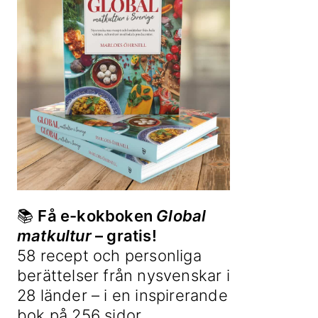
📚
Få e-kokboken
Global
matkultur
– gratis!
58 recept och personliga
berättelser från nysvenskar i
28 länder – i en inspirerande
bok på 256 sidor.