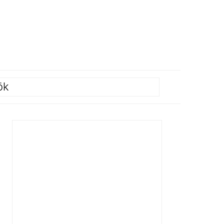
ök
PRIMÄRT
SIDOFÄLT