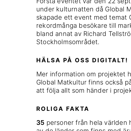
Första eventet var den 22 sept
under kulturnatten då Global 
skapade ett event med temat G
rekordmånga besökare till mark
bland annat av Richard Tellstr
Stockholmsområdet.
HÄLSA PÅ OSS DIGITALT!
Mer information om projektet h
Global Matkultur finns också p
att följa allt som händer i proje
ROLIGA FAKTA
35
personer från hela världen 
av de länder som finns med är: 