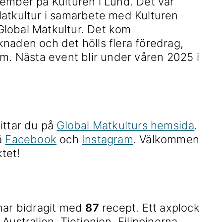
ember på Kulturen i Lund. Det var
Matkultur i samarbete med Kulturen
lobal Matkultur. Det kom
naden och det hölls flera föredrag,
öm. Nästa event blir under våren 2025 i
ittar du på
Global Matkulturs hemsida
.
å
Facebook
och
Instagram
. Välkommen
ktet!
har bidragit med
87
recept. Ett axplock
Australien, Tjetjenien, Filippinerna,