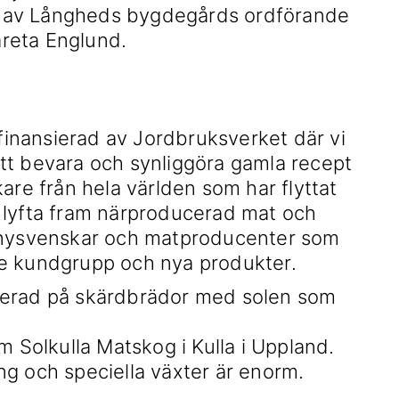
ap av Långheds bygdegårds ordförande
reta Englund.
 finansierad av Jordbruksverket där vi
tt bevara och synliggöra gamla recept
are från hela världen som har flyttat
att lyfta fram närproducerad mat och
s nysvenskar och matproducenter som
örre kundgrupp och nya produkter.
m Solkulla Matskog i Kulla i Uppland.
g och speciella växter är enorm.