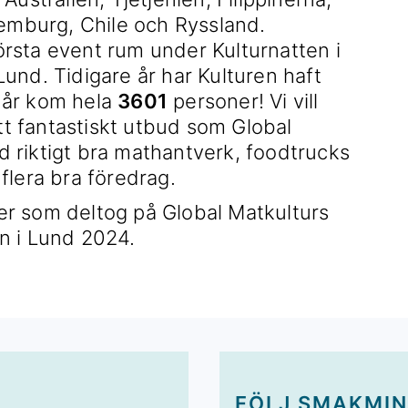
xemburg, Chile och Ryssland.
rsta event rum under Kulturnatten i
und. Tidigare år har Kulturen haft
 år kom hela
3601
personer! Vi vill
ett fantastiskt utbud som Global
 riktigt bra mathantverk, foodtrucks
flera bra föredrag.
FÖLJ SMAKMI