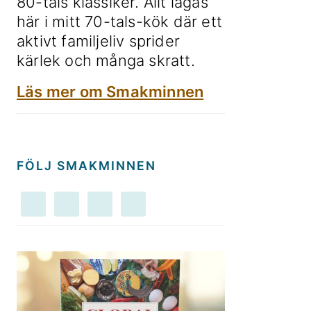
80-tals klassiker. Allt lagas
här i mitt 70-tals-kök där ett
aktivt familjeliv sprider
kärlek och många skratt.
Läs mer om Smakminnen
FÖLJ SMAKMINNEN