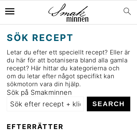
H
H
H
H
SÖK RECEPT
o
o
o
o
p
p
p
p
Letar du efter ett speciellt recept? Eller är
p
p
p
p
du här för att botanisera bland alla gamla
a
a
a
a
recept? Här hittar du kategorierna och
t
t
t
t
om du letar efter något specifikt kan
i
i
i
i
sökmotorn vara din hjälp.
l
l
l
l
Sök på Smakminnen
l
l
l
l
SEARCH
h
h
d
s
u
u
e
i
v
v
t
d
EFTERRÄTTER
u
u
p
f