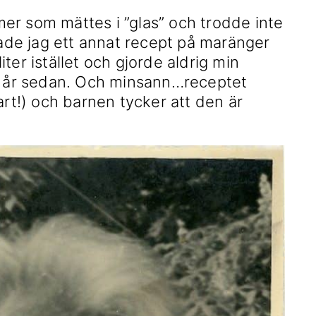
er som mättes i ”glas” och trodde inte
tade jag ett annat recept på maränger
ter istället och gjorde aldrig min
ra år sedan. Och minsann…receptet
art!) och barnen tycker att den är