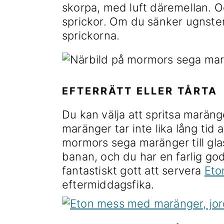
skorpa, med luft däremellan. Oc
sprickor. Om du sänker ugnste
sprickorna.
EFTERRÄTT ELLER TÅRTA
Du kan välja att spritsa maräng
maränger tar inte lika lång tid
mormors sega maränger till gl
banan, och du har en farlig g
fantastiskt gott att servera
Eto
eftermiddagsfika.