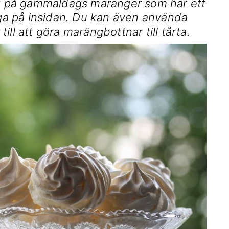
ept på gammaldags maränger som har ett
sega på insidan. Du kan även använda
ll att göra marängbottnar till tårta.