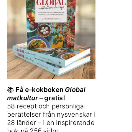
📚
Få e-kokboken
Global
matkultur
– gratis!
58 recept och personliga
berättelser från nysvenskar i
28 länder – i en inspirerande
bok på 256 sidor.