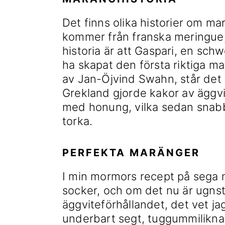
Det finns olika historier om 
kommer från franska meringue,
historia är att Gaspari, en sch
ha skapat den första riktiga m
av Jan-Öjvind Swahn, står det a
Grekland gjorde kakor av äggvi
med honung, vilka sedan snabbt
torka.
PERFEKTA MARÄNGER
I min mormors recept på sega 
socker, och om det nu är ugns
äggviteförhållandet, det vet ja
underbart segt, tuggummilikna