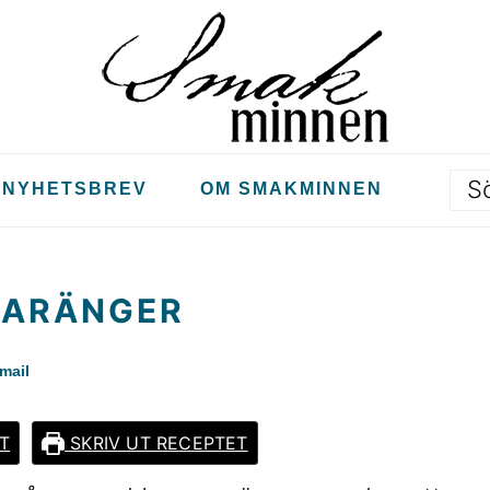
S
NYHETSBREV
OM SMAKMINNEN
MARÄNGER
mail
T
SKRIV UT RECEPTET