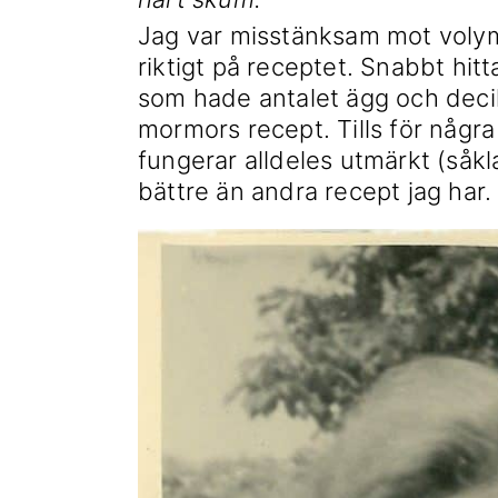
Jag var misstänksam mot volym
riktigt på receptet. Snabbt hit
som hade antalet ägg och decili
mormors recept. Tills för någ
fungerar alldeles utmärkt (såkl
bättre än andra recept jag har.