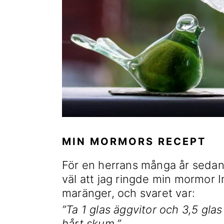
MIN MORMORS RECEPT
För en herrans många år sedan 
väl att jag ringde min mormor I
maränger, och svaret var:
”Ta 1 glas äggvitor och 3,5 glas 
hårt skum.”