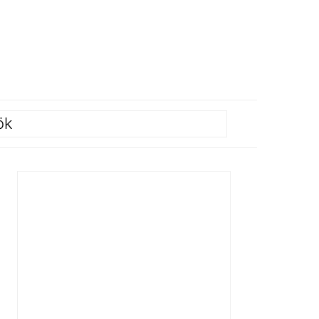
ök
PRIMÄRT
SIDOFÄLT