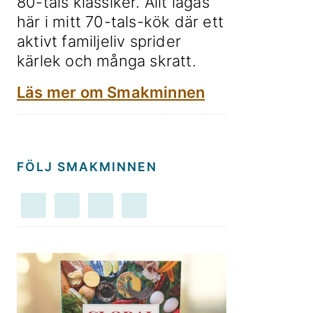
80-tals klassiker. Allt lagas
här i mitt 70-tals-kök där ett
aktivt familjeliv sprider
kärlek och många skratt.
Läs mer om Smakminnen
FÖLJ SMAKMINNEN