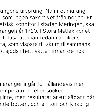
marängens ursprung. Namnet maräng
 som ingen säkert vet från början. En
weizisk konditor i staden Meringen, ska
arängen år 1720. I Stora Matlexikonet
tt läsa att man redan i antikens
ta, som vispats till skum tillsammans
 sjöds i hett vatten innan de fick
maränger ingår förhållandevis mer
temperaturen eller socker-
g inte, men resultatet är ett sådant där
nde botten, och en torr och knaprig