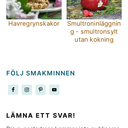
Havregrynskakor
Smultroninläggnin
g - smultronsylt
utan kokning
FÖLJ SMAKMINNEN
LÄSARKOMMENTARER
LÄMNA ETT SVAR!