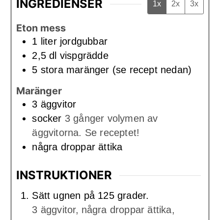
INGREDIENSER
1x
2x
3x
Eton mess
1
liter
jordgubbar
2,5
dl
vispgrädde
5
stora
maränger (se recept nedan)
Maränger
3
äggvitor
socker
3 gånger volymen av
äggvitorna. Se receptet!
några
droppar
ättika
INSTRUKTIONER
Sätt ugnen på 125 grader.
3 äggvitor,
några droppar ättika,