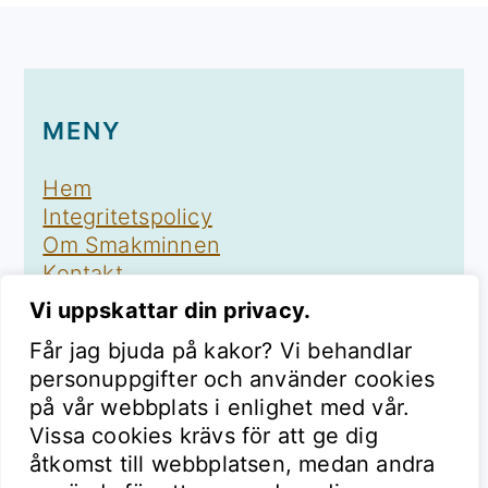
FOOTER
MENY
Hem
Integritetspolicy
Om Smakminnen
Kontakt
Vi uppskattar din privacy.
Får jag bjuda på kakor? Vi behandlar
personuppgifter och använder cookies
FÖLJ SMAKMINNEN
på vår webbplats i enlighet med vår.
Vissa cookies krävs för att ge dig
åtkomst till webbplatsen, medan andra