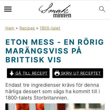
H
H
H
H
Hem
»
Recipes
»
1800-talet
o
o
o
o
p
p
p
p
ETON MESS - EN RÖRIG
p
p
p
p
MARÄNGSVISS PÅ
a
a
a
a
t
t
t
t
BRITTISK VIS
i
i
i
i
l
l
l
l
GÅ TILL RECEPT
SKRIV UT RECEPTET
l
l
l
l
Endast tre ingredienser krävs för denna
h
h
d
s
härliga dessert som sägs ha kommit till i
u
u
e
i
1800-talets Storbritannien.
v
v
t
d
u
u
p
f