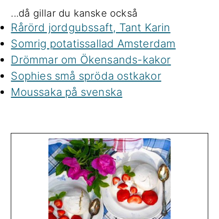
...då gillar du kanske också
Rårörd jordgubssaft, Tant Karin
Somrig potatissallad Amsterdam
Drömmar om Ökensands-kako
r
Sophies små spröda ostkakor
Moussaka på svenska