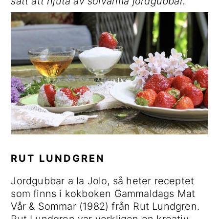
sätt att njuta av solvarma jordgubbar.
d
d
r
o
n
i
i
t
a
n
m
v
n
ä
i
e
r
g
h
a
e
å
s
r
l
i
i
l
d
n
o
g
f
ä
RUT LUNDGREN
l
Jordgubbar a la Jolo, så heter receptet
t
som finns i kokboken Gammaldags Mat
e
Vår & Sommar (1982) från Rut Lundgren.
t