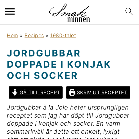
H
H
H
H
Hem
»
Recipes
»
1980-talet
o
o
o
o
p
p
p
p
JORDGUBBAR
p
p
p
p
DOPPADE I KONJAK
a
a
a
a
t
t
t
t
OCH SOCKER
i
i
i
i
l
l
l
l
GÅ TILL RECEPT
SKRIV UT RECEPTET
l
l
l
l
Jordgubbar à la Jolo heter ursprungligen
h
h
d
s
receptet som jag har döpt till Jordgubbar
u
u
e
i
doppade i konjak och socker. En varm
v
v
t
d
sommarkväll är detta ett enkelt, lyxigt
u
u
p
f