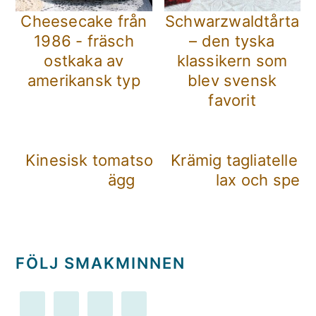
Cheesecake från
Schwarzwaldtårta
1986 - fräsch
– den tyska
ostkaka av
klassikern som
amerikansk typ
blev svensk
favorit
Kinesisk tomatsoppa med
Krämig tagliatelle 
ägg
lax och spena
FÖLJ SMAKMINNEN