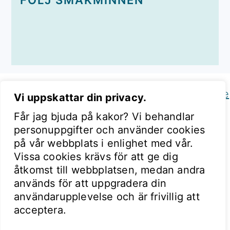
FÖLJ SMAKMINNEN
Copyright © 2026 Smakminnen on the
Foodie
Vi uppskattar din privacy.
Pro Theme
Får jag bjuda på kakor? Vi behandlar
personuppgifter och använder cookies
på vår webbplats i enlighet med vår.
Vissa cookies krävs för att ge dig
åtkomst till webbplatsen, medan andra
används för att uppgradera din
användarupplevelse och är frivillig att
acceptera.