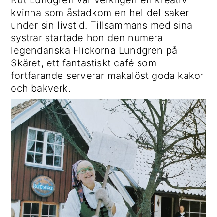
Rut Lundgren var verkligen en kreativ
kvinna som åstadkom en hel del saker
under sin livstid. Tillsammans med sina
systrar startade hon den numera
legendariska Flickorna Lundgren på
Skäret, ett fantastiskt café som
fortfarande serverar makalöst goda kakor
och bakverk.