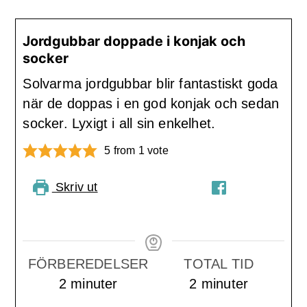
Jordgubbar doppade i konjak och
socker
Solvarma jordgubbar blir fantastiskt goda
när de doppas i en god konjak och sedan
socker. Lyxigt i all sin enkelhet.
5
from 1 vote
Skriv ut
PIN RECIPE
DELA PÅ
FACEBOOK
FÖRBEREDELSER
TOTAL TID
minuter
minuter
2
minuter
2
minuter