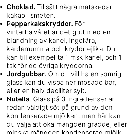
Choklad.
Tillsätt några matskedar
kakao i smeten.
Pepparkakskryddor.
För
vinterhalvåret är det gott med en
blandning av kanel, ingefära,
kardemumma och kryddnejlika. Du
kan till exempel ta 1 msk kanel, och 1
tsk för de övriga kryddorna.
Jordgubbar.
Om du vill ha en somrig
glass kan du vispa ner mosade bär,
eller en halv deciliter sylt.
Nutella
. Glass på 3 ingredienser är
redan väldigt söt på grund av den
kondenserade mjölken, men här kan
du välja att öka mängden grädde, eller
minska mängden kondenserad mjölk.