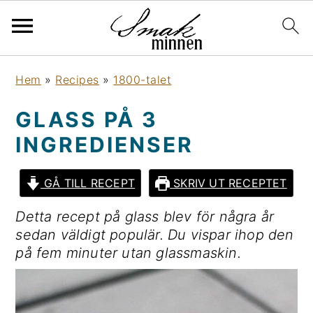
H
H
H
H
Hem
»
Recipes
»
1800-talet
o
o
o
o
p
p
p
p
GLASS PÅ 3
p
p
p
p
INGREDIENSER
a
a
a
a
t
t
t
t
i
i
i
i
GÅ TILL RECEPT
SKRIV UT RECEPTET
l
l
l
l
Detta recept på glass blev för några år
l
l
l
l
sedan väldigt populär. Du vispar ihop den
h
h
d
s
på fem minuter utan glassmaskin.
u
u
e
i
v
v
t
d
u
u
p
f