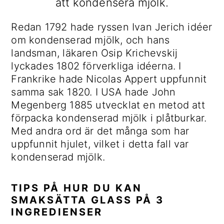
att kondensera mjölk.
Redan 1792 hade ryssen Ivan Jerich idéer
om kondenserad mjölk, och hans
landsman, läkaren Osip Krichevskij
lyckades 1802 förverkliga idéerna. I
Frankrike hade Nicolas Appert uppfunnit
samma sak 1820. I USA hade John
Megenberg 1885 utvecklat en metod att
förpacka kondenserad mjölk i plåtburkar.
Med andra ord är det många som har
uppfunnit hjulet, vilket i detta fall var
kondenserad mjölk.
TIPS PÅ HUR DU KAN
SMAKSÄTTA GLASS PÅ 3
INGREDIENSER