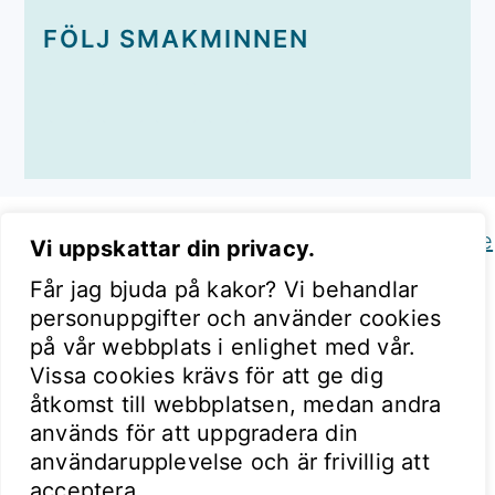
FÖLJ SMAKMINNEN
Copyright © 2026 Smakminnen on the
Foodie
Vi uppskattar din privacy.
Pro Theme
Får jag bjuda på kakor? Vi behandlar
personuppgifter och använder cookies
på vår webbplats i enlighet med vår.
Vissa cookies krävs för att ge dig
åtkomst till webbplatsen, medan andra
används för att uppgradera din
användarupplevelse och är frivillig att
acceptera.