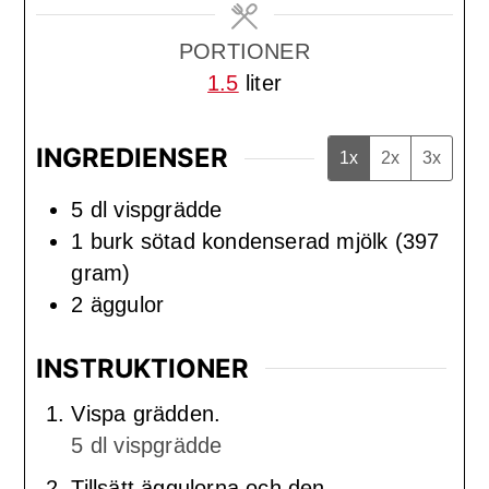
PORTIONER
1.5
liter
INGREDIENSER
1x
2x
3x
5
dl
vispgrädde
1
burk
sötad kondenserad mjölk (397
gram)
2
äggulor
INSTRUKTIONER
Vispa grädden.
5 dl vispgrädde
Tillsätt äggulorna och den