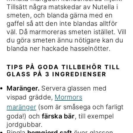
Tillsätt några matskedar av Nutella i
smeten, och blanda gärna med en
gaffel så att den inte blandas alltför
väl. Då marmoreras smeten istället. Vill
du göra smeten ännu nötigare kan du
blanda ner hackade hasselnötter.
TIPS PÅ GODA TILLBEHÖR TILL
GLASS PÅ 3 INGREDIENSER
Maränger.
Servera glassen med
vispad grädde,
Mormors
maränger
(som är småsega och farligt
goda!) och
färska bär
, till exempel
jordgubbar.
Ringla
hemgjord saft
över glassen.