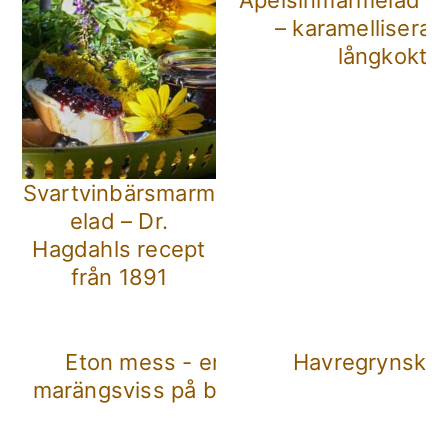
– karamelliserad
långkokt
Svartvinbärsmarm
elad – Dr.
Hagdahls recept
från 1891
Eton mess - en rörig
Havregrynska
marängsviss på brittisk vis