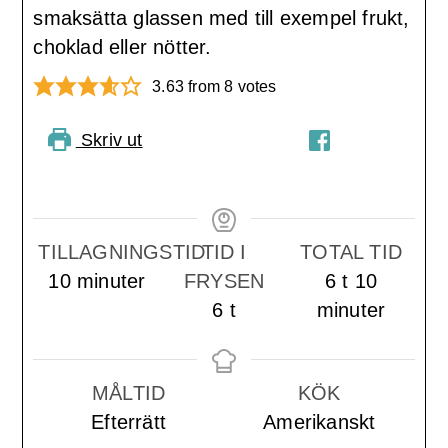
smaksätta glassen med till exempel frukt,
choklad eller nötter.
3.63
from
8
votes
Skriv ut
PIN RECIPE
DELA PÅ
FACEBOOK
TILLAGNINGSTID
TID I
TOTAL TID
minuter
timmar
minute
10
minuter
FRYSEN
6
t
10
timmar
6
t
minuter
MÅLTID
KÖK
Efterrätt
Amerikanskt