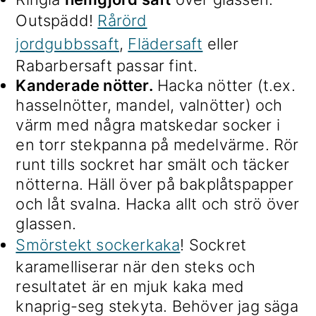
Outspädd!
Rårörd
jordgubbssaft
,
Flädersaft
eller
Rabarbersaft passar fint.
Kanderade nötter.
Hacka nötter (t.ex.
hasselnötter, mandel, valnötter) och
värm med några matskedar socker i
en torr stekpanna på medelvärme. Rör
runt tills sockret har smält och täcker
nötterna. Häll över på bakplåtspapper
och låt svalna. Hacka allt och strö över
glassen.
Smörstekt sockerkaka
! Sockret
karamelliserar när den steks och
resultatet är en mjuk kaka med
knaprig-seg stekyta. Behöver jag säga