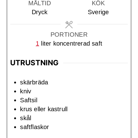
MÅLTID
KÖK
Dryck
Sverige
PORTIONER
1
liter koncentrerad saft
UTRUSTNING
skärbräda
kniv
Saftsil
krus eller kastrull
skål
saftflaskor