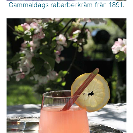
Gammaldags rabarberkräm från 1891
.