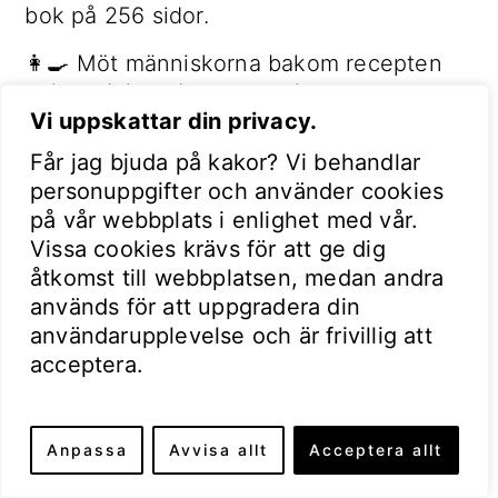
bok på 256 sidor.
👩‍🍳 Möt människorna bakom recepten
och ta del av deras matminnen,
traditioner och vardag i Sverige.
Vi uppskattar din privacy.
Får jag bjuda på kakor? Vi behandlar
🗓 📬 Gå med i nyhetsbrevet och få e-
personuppgifter och använder cookies
boken direkt – plus historiska recept,
på vår webbplats i enlighet med vår.
matinspiration och kultur i din inkorg.
Vissa cookies krävs för att ge dig
åtkomst till webbplatsen, medan andra
används för att uppgradera din
användarupplevelse och är frivillig att
acceptera.
Anpassa
Avvisa allt
Acceptera allt