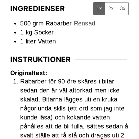
INGREDIENSER
1x
2x
3x
500
grm
Rabarber
Rensad
1
kg
Socker
1
liter
Vatten
INSTRUKTIONER
Originaltext:
Rabarber för 90 öre skäres i bitar
sedan den är väl aftorkad men icke
skalad. Bitarna lägges uti en kruka
någorlunda sklls (ett ord som jag inte
kunde läsa) och kokande vatten
påhålles att de bli fulla, sättes sedan å
svalt ställe att få stå och dragas uti 2