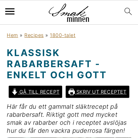
H
H
H
H
Hem
»
Recipes
»
1800-talet
o
o
o
o
p
p
p
p
KLASSISK
p
p
p
p
RABARBERSAFT -
a
a
a
a
t
t
t
t
ENKELT OCH GOTT
i
i
i
i
l
l
l
l
GÅ TILL RECEPT
SKRIV UT RECEPTET
l
l
l
l
Här får du ett gammalt släktrecept på
h
h
d
s
rabarbersaft. Riktigt gott med mycket
u
u
e
i
smak av rabarber och i receptet avslöjas
v
v
t
d
hur du får den vackra puderrosa färgen!
u
u
p
f