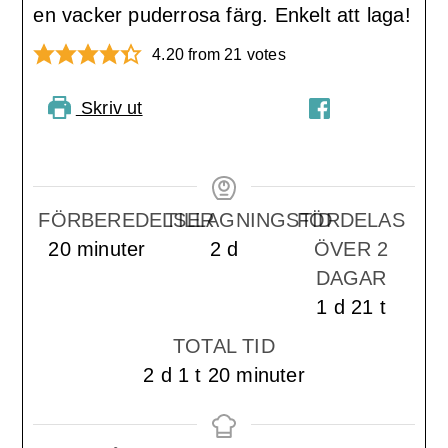
en vacker puderrosa färg. Enkelt att laga!
4.20
from
21
votes
Skriv ut
PIN RECIPE
DELA PÅ
FACEBOOK
FÖRBEREDELSER
TILLAGNINGSTID
FÖRDELAS
minuter
days
20
minuter
2
d
ÖVER 2
DAGAR
day
timmar
1
d
21
t
TOTAL TID
days
timme
minuter
2
d
1
t
20
minuter