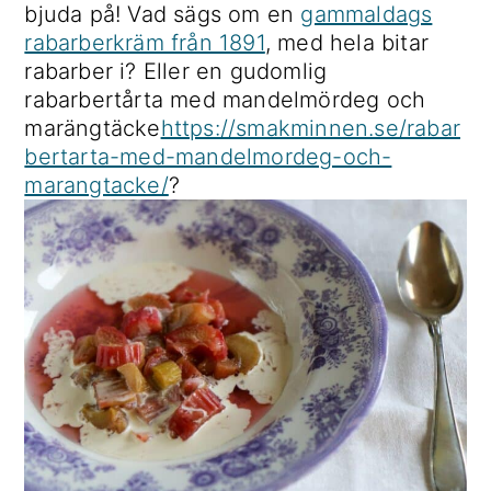
bjuda på! Vad sägs om en
gammaldags
rabarberkräm från 1891
, med hela bitar
rabarber i? Eller en gudomlig
rabarbertårta med mandelmördeg och
marängtäcke
https://smakminnen.se/rabar
bertarta-med-mandelmordeg-och-
marangtacke/
?