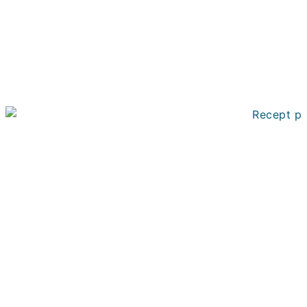
sparrissoppa på sparrisskal – klassiskt recept