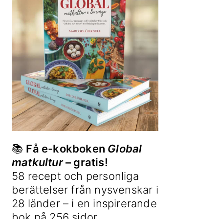
📚
Få e-kokboken
Global
matkultur
– gratis!
58 recept och personliga
berättelser från nysvenskar i
28 länder – i en inspirerande
bok på 256 sidor.