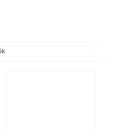
ök
PRIMÄRT
SIDOFÄLT