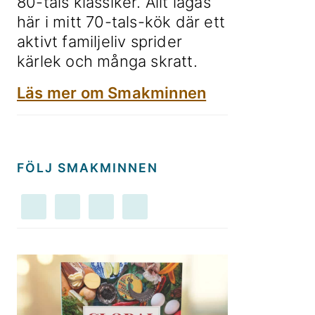
80-tals klassiker. Allt lagas
här i mitt 70-tals-kök där ett
aktivt familjeliv sprider
kärlek och många skratt.
Läs mer om Smakminnen
FÖLJ SMAKMINNEN