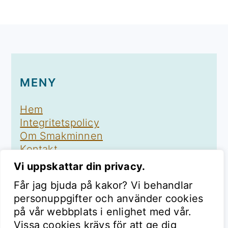
FOOTER
MENY
Hem
Integritetspolicy
Om Smakminnen
Kontakt
Vi uppskattar din privacy.
Får jag bjuda på kakor? Vi behandlar
personuppgifter och använder cookies
på vår webbplats i enlighet med vår.
FÖLJ SMAKMINNEN
Vissa cookies krävs för att ge dig