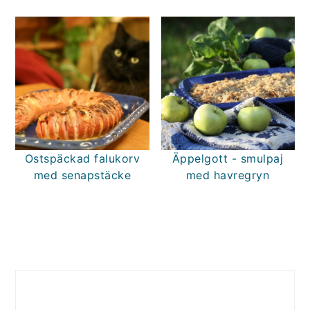
Ostspäckad falukorv
Äppelgott - smulpaj
med senapstäcke
med havregryn
Drömtårta frå
PRIMÄRT
SIDOFÄLT