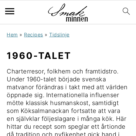
H
H
H
H
Hem
»
Recipes
»
Tidslinje
o
o
o
o
p
p
p
p
1960-TALET
p
p
p
p
a
a
a
a
Charterresor, folkhem och framtidstro.
t
t
t
t
Under 1960-talet började svenska
i
i
i
i
matvanor förändras i takt med att världen
l
l
l
l
öppnade sig. Internationella influenser
l
l
l
l
mötte klassisk husmanskost, samtidigt
h
h
d
s
som Köksalmanackan fortsatte att vara
u
u
e
i
en självklar följeslagare i många kök. Här
v
v
t
d
hittar du recept som speglar ett årtionde
u
u
p
f
då tradition och nyfikenhet gick hand i