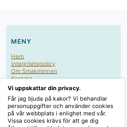
FOOTER
MENY
Hem
Integritetspolicy
Om Smakminnen
Kontakt
Vi uppskattar din privacy.
Får jag bjuda på kakor? Vi behandlar
personuppgifter och använder cookies
på vår webbplats i enlighet med vår.
FÖLJ SMAKMINNEN
Vissa cookies krävs för att ge dig