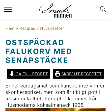
H
H
H
H
Hem
»
Recipes
»
Huvudrätter
o
o
o
o
p
p
p
p
OSTSPÄCKAD
p
p
p
p
FALUKORV MED
a
a
a
a
t
t
t
t
SENAPSTÄCKE
i
i
i
i
l
l
l
l
GÅ TILL RECEPT
SKRIV UT RECEPTET
l
l
l
l
Enkel vardagsmat som kanske inte vinner
h
h
d
s
skönhetspriset, men som är riktigt gott i
u
u
e
i
all sin enkelhet. Receptet kommer från
v
v
t
d
Husmoderns köksalmanack 1968.
u
u
p
f