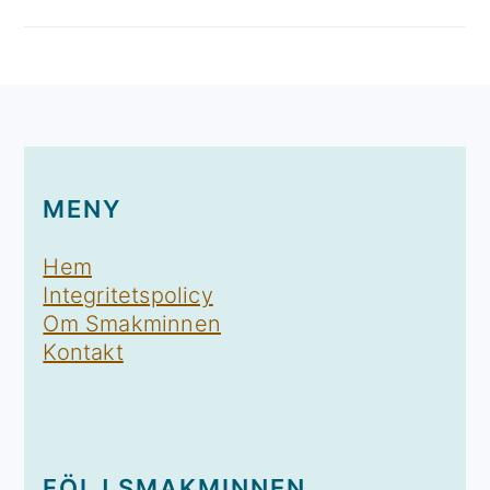
FOOTER
MENY
Hem
Integritetspolicy
Om Smakminnen
Kontakt
FÖLJ SMAKMINNEN