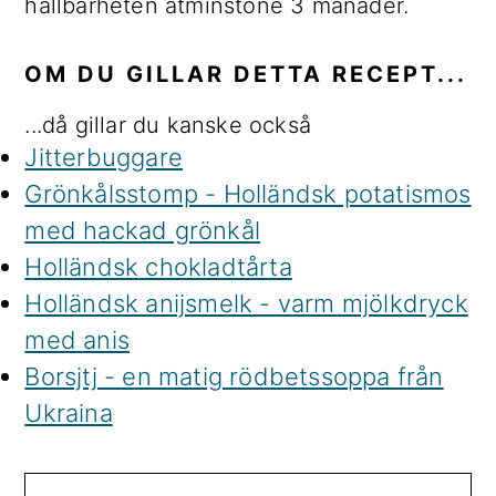
hållbarheten åtminstone 3 månader.
OM DU GILLAR DETTA RECEPT...
...då gillar du kanske också
Jitterbuggare
Grönkålsstomp - Holländsk potatismos
med hackad grönkål
Holländsk
chokladtårta
Holländsk anijsmelk - varm mjölkdryck
med anis
Borsjtj - en matig rödbetssoppa från
Ukraina