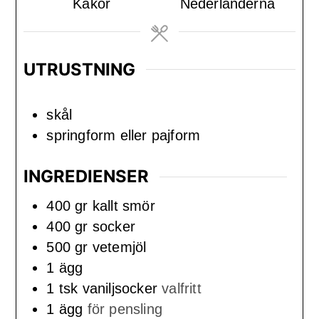
Kakor
Nederländerna
UTRUSTNING
skål
springform eller pajform
INGREDIENSER
400
gr
kallt smör
400
gr
socker
500
gr
vetemjöl
1
ägg
1
tsk
vaniljsocker
valfritt
1
ägg
för pensling