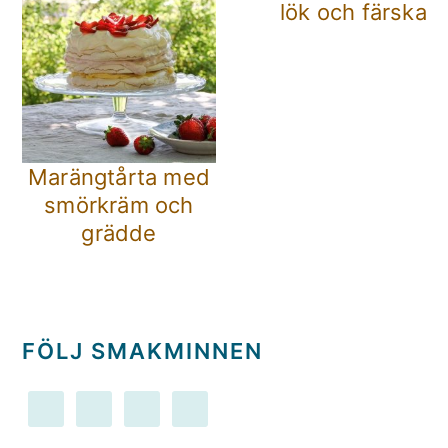
lök och färska ö
Marängtårta med
smörkräm och
grädde
FÖLJ SMAKMINNEN
LÄSARKOMMENTARER