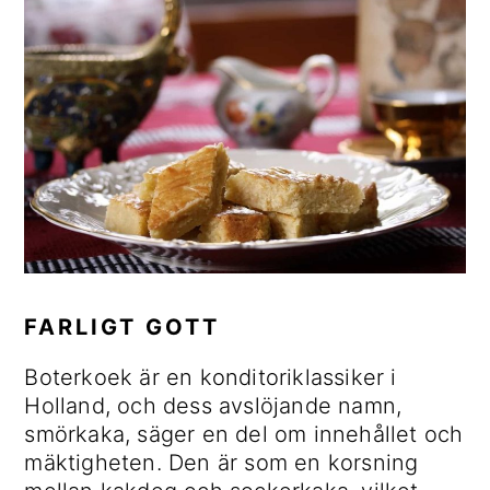
d
d
r
o
n
i
i
t
a
n
m
v
n
ä
i
e
r
g
h
a
e
å
s
r
l
i
i
l
d
n
o
g
f
FARLIGT GOTT
ä
Boterkoek är en konditoriklassiker i
l
Holland, och dess avslöjande namn,
t
smörkaka, säger en del om innehållet och
e
mäktigheten. Den är som en korsning
t