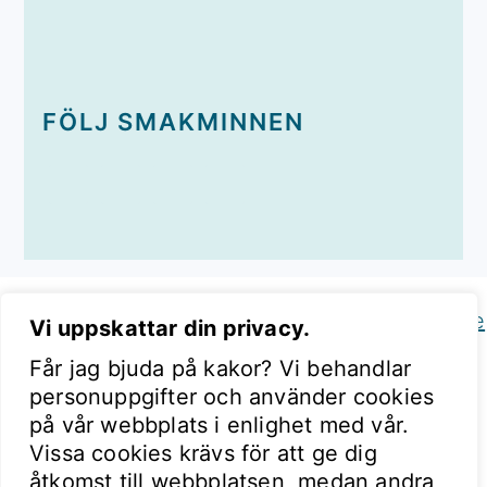
FÖLJ SMAKMINNEN
Copyright © 2026 Smakminnen on the
Foodie
Vi uppskattar din privacy.
Pro Theme
Får jag bjuda på kakor? Vi behandlar
personuppgifter och använder cookies
på vår webbplats i enlighet med vår.
Vissa cookies krävs för att ge dig
åtkomst till webbplatsen, medan andra