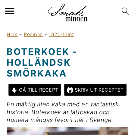
H
H
H
H
Hem
»
Recipes
»
1920-talet
o
o
o
o
p
p
p
p
BOTERKOEK -
p
p
p
p
HOLLÄNDSK
a
a
a
a
t
t
t
t
SMÖRKAKA
i
i
i
i
l
l
l
l
GÅ TILL RECEPT
SKRIV UT RECEPTET
l
l
l
l
En mäktig liten kaka med en fantastisk
h
h
d
s
historia.
Boterkoek är lättbakad och
u
u
e
i
numera mångas favorit här i Sverige.
v
v
t
d
u
u
p
f