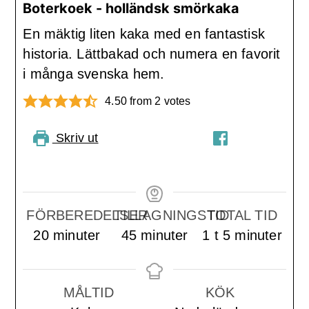
Boterkoek - holländsk smörkaka
En mäktig liten kaka med en fantastisk
historia. Lättbakad och numera en favorit
i många svenska hem.
4.50
from
2
votes
Skriv ut
PIN RECIPE
DELA PÅ
FACEBOOK
FÖRBEREDELSER
TILLAGNINGSTID
TOTAL TID
minuter
minuter
timme
minuter
20
minuter
45
minuter
1
t
5
minuter
MÅLTID
KÖK