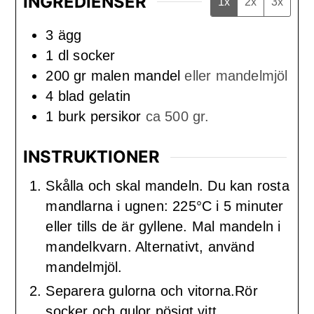
INGREDIENSER
1x
2x
3x
3
ägg
1
dl
socker
200
gr
malen mandel
eller mandelmjöl
4
blad
gelatin
1
burk
persikor
ca 500 gr.
INSTRUKTIONER
Skålla och skal mandeln. Du kan rosta
mandlarna i ugnen: 225°C i 5 minuter
eller tills de är gyllene. Mal mandeln i
mandelkvarn. Alternativt, använd
mandelmjöl.
Separera gulorna och vitorna.Rör
socker och gulor pösigt vitt.