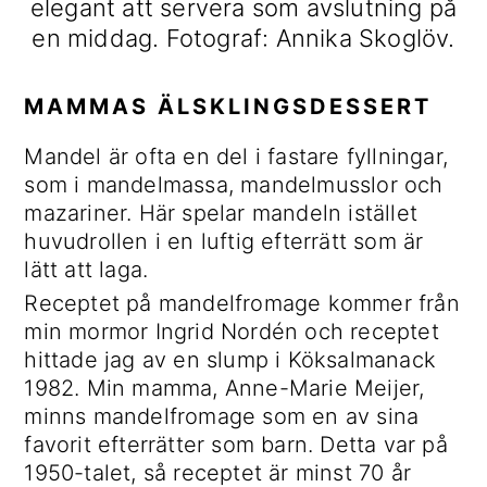
elegant att servera som avslutning på
d
d
r
o
en middag. Fotograf: Annika Skoglöv.
n
i
i
t
a
n
m
v
n
ä
MAMMAS ÄLSKLINGSDESSERT
i
e
r
Mandel är ofta en del i fastare fyllningar,
g
h
a
som i mandelmassa, mandelmusslor och
e
å
s
mazariner. Här spelar mandeln istället
r
l
i
huvudrollen i en luftig efterrätt som är
i
l
d
lätt att laga.
n
o
Receptet på mandelfromage kommer från
g
f
min mormor Ingrid Nordén och receptet
ä
hittade jag av en slump i Köksalmanack
l
1982. Min mamma, Anne-Marie Meijer,
t
minns mandelfromage som en av sina
e
favorit efterrätter som barn. Detta var på
t
1950-talet, så receptet är minst 70 år