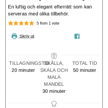
En luftig och elegant efterrätt som kan
serveras med olika tillbehör.
5
from 1 vote
Skriv ut
PIN RECIPE
DELA PÅ
FACEBOOK
TILLAGNINGSTID
SKÅLLA,
TOTAL TID
minuter
minuter
20
minuter
SKALA OCH
50
minuter
MALA
MANDEL
minuter
30
minuter