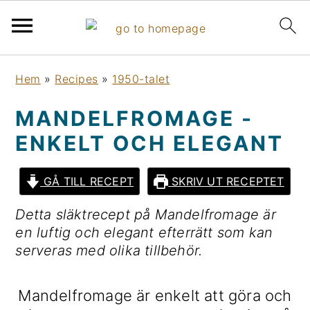
H
H
H
H
Hem
»
Recipes
»
1950-talet
o
o
o
o
p
p
p
p
MANDELFROMAGE -
p
p
p
p
ENKELT OCH ELEGANT
a
a
a
a
t
t
t
t
i
i
i
i
GÅ TILL RECEPT
SKRIV UT RECEPTET
l
l
l
l
Detta släktrecept på Mandelfromage är
l
l
l
l
en luftig och elegant efterrätt som kan
h
h
d
s
serveras med olika tillbehör.
u
u
e
i
v
v
t
d
Mandelfromage är enkelt att göra och
u
u
p
f