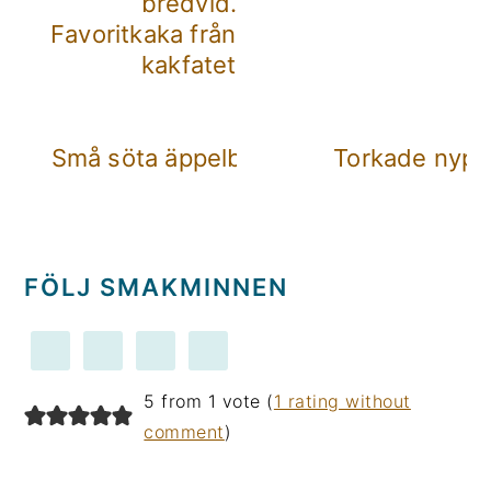
Favoritkaka från Nytt på
kakfatet
Små söta äppelbakelser
Torkade nyp
FÖLJ SMAKMINNEN
LÄSARKOMMENTARER
5 from 1 vote (
1 rating without
comment
)